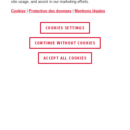
site usage, and assist in our marketing efforts.
Cookies
|
Protection des donnees
|
Mentions légales
COOKIES SETTINGS
CONTINUE WITHOUT COOKIES
TROUVER UN REVENDEUR
ACCEPT ALL COOKIES
Description
ACSE00035
ALL-INCLUSIVE POUR WAPPLOXX PRO PLUS