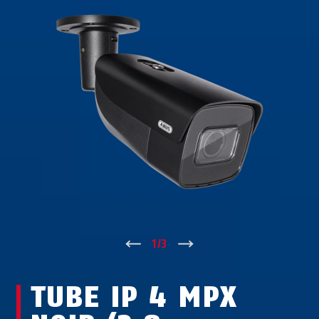
↑
1
/
3
↓
TUBE IP 4 MPX