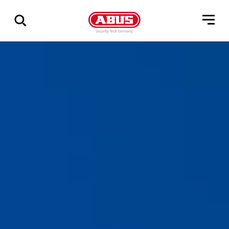
Geef
alle
resultaten
weer