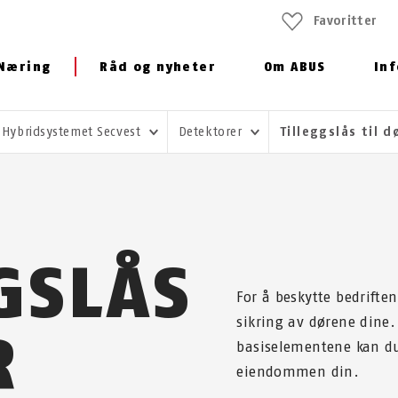
Favoritter
Næring
Råd og nyheter
Om ABUS
In
Hybridsystemet Secvest
Detektorer
Tilleggslås til 
GSLÅS
For å beskytte bedrifte
sikring av dørene dine.
R
basiselementene kan du
eiendommen din.