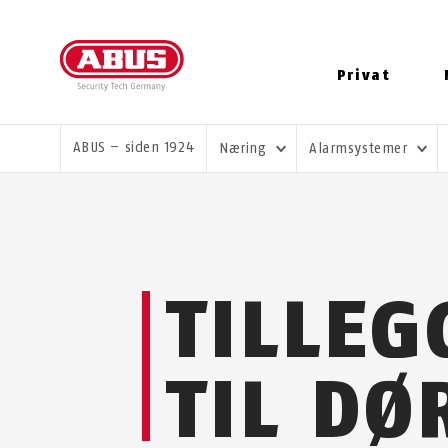
Privat
DU ER HER:
ABUS – siden 1924
Næring
Alarmsystemer
TILLEG
TIL DØ