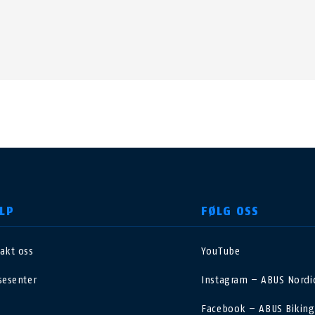
LP
FØLG OSS
akt oss
YouTube
nited Kingdom
International
sesenter
Instagram – ABUS Nordic
sterreich
Nederland
Facebook – ABUS Biking