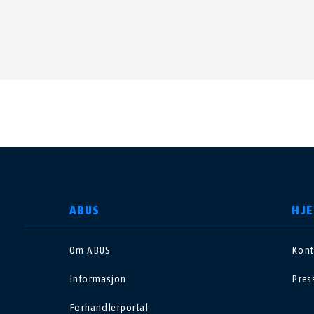
VELG LAND
ABUS
HJE
Om ABUS
Kont
Deutschland
U
Informasjon
Pres
Canada
Ö
Forhandlerportal