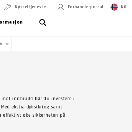
Nøkkeltjeneste
Forhandlerportal
NO
formasjon
dør
n mot innbrudd bør du investere i
 Med ekstra dørsikring samt
 effektivt øke sikkerheten på