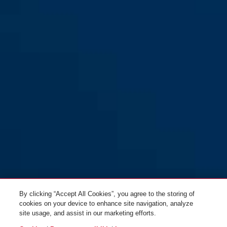
KeyGarage™ 787 BIG LED til
KeyGarage™ 787 LED til
veggmontering
veggmontering
By clicking “Accept All Cookies”, you agree to the storing of
cookies on your device to enhance site navigation, analyze
site usage, and assist in our marketing efforts.