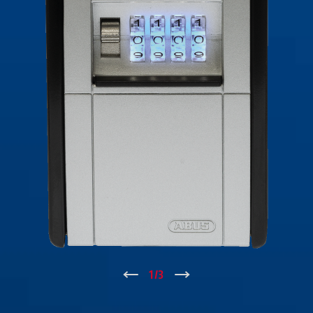
↑
1
/
3
↓