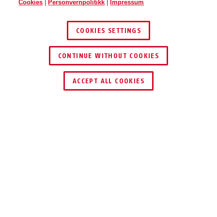
Cookies
|
Personvernpolitikk
|
Impressum
COOKIES SETTINGS
CONTINUE WITHOUT COOKIES
ACCEPT ALL COOKIES
Beskrivelse
787 LED KEYGARAGE™
KEYGARAGE™ TIL
VEGGMONTERING