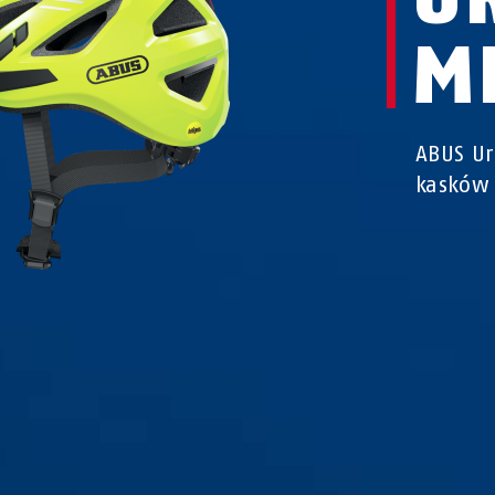
M
ABUS Ur
kasków 