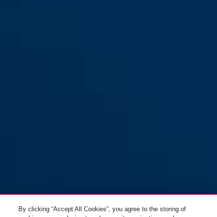
L
velvet black
HUD-Y ACE champagne gold
moss green
HUD-Y ACE champagne gold S
M
champagne gold
shiny white
HUD-Y ACE champagne gold L
HUD-Y ACE gleam silver S
By clicking “Accept All Cookies”, you agree to the storing of