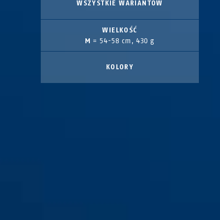
WSZYSTKIE WARIANTÓW
WIELKOŚĆ
M
= 54-58 cm, 430 g
KOLORY