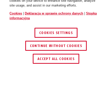
cookies on your device to enhance site navigation, analyze
site usage, and assist in our marketing efforts.
Cookies
|
Deklaracja w sprawie ochrony danych
|
Stopka
informacyjna
goldfish orange
gleam silver
HUD-Y ACE gleam silver M
HUD-Y ACE gleam silver L
COOKIES SETTINGS
CONTINUE WITHOUT COOKIES
ZNAJDŹ DYSTRYBUTORA
ACCEPT ALL COOKIES
iced blue
HUD-Y ACE goldfish orange S
HUD-Y ACE goldfish orange M
Opis
HUD-Y ACE