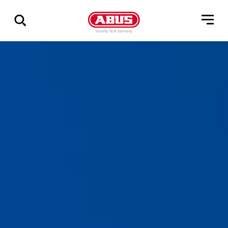
Pokaż
wszystkie
wyniki