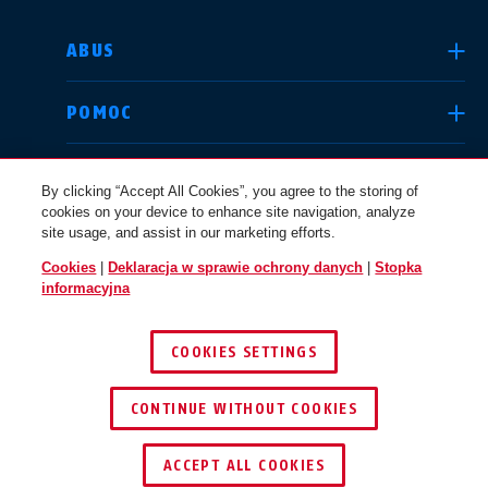
WYBIERZ KRAJ
ABUS
POMOC
Deutschland
United Kingdom
KANAŁY INFORMACYJNE
By clicking “Accept All Cookies”, you agree to the storing of
cookies on your device to enhance site navigation, analyze
site usage, and assist in our marketing efforts.
KWESTIE PRAWNE
Cookies
|
Deklaracja w sprawie ochrony danych
|
Stopka
International
USA
informacyjna
POLSKA
COOKIES SETTINGS
Canada
© 2026 ABUS
Österreich
EN
FR
CONTINUE WITHOUT COOKIES
ACCEPT ALL COOKIES
Nederland
Polska