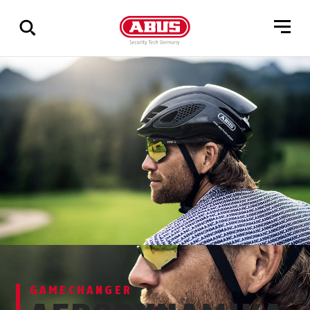
Pokaż
wszystkie
wyniki
GAMECHANGER