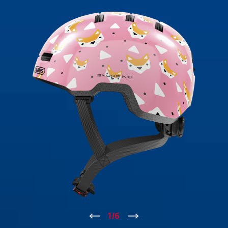
↑
1
/
6
↓