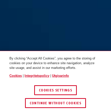
Skurb Kid blue sharks S
rose foxes
Skurb Kid blue sharks M
shiny green
By clicking “Accept All Cookies”, you agree to the storing of
cookies on your device to enhance site navigation, analyze
site usage, and assist in our marketing efforts.
Cookies
|
Integritetspolicy
|
Utgivarinfo
Skurb Kid cream summer S
white crowns
Skurb Kid cream summer M
blue sailor
COOKIES SETTINGS
CONTINUE WITHOUT COOKIES