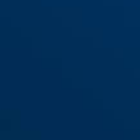
S
M
Skurb Kid blue sailor S
grey stars
Skurb Kid blue sailor M
cream summer