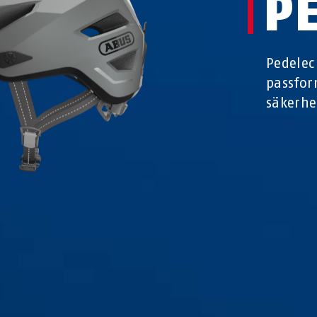
P
Pedelec
passfor
säkerhe