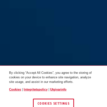
Tresorflex 6615C/120/15 black
Tresorflex 6615C/85/15 black
By clicking “Accept All Cookies”, you agree to the storing of
cookies on your device to enhance site navigation, analyze
site usage, and assist in our marketing efforts.
Cookies
|
Integritetspolicy
|
Utgivarinfo
COOKIES SETTINGS