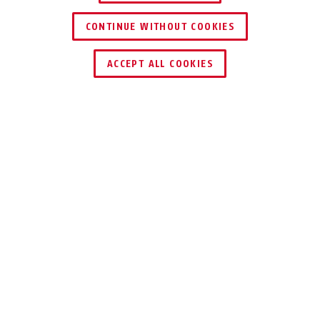
CONTINUE WITHOUT COOKIES
ACCEPT ALL COOKIES
Beskrivning
TRESORFLEX 6615C
SÄKER I EN
HANDVÄNDNING
Istället för att leta efter nyckeln
behöver du med Steel-O-Flex™