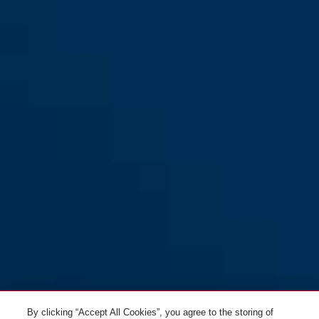
Tresorflex 6615C/85/15 sort +
black
Tresorflex 6615C/120/15 sort +
holder SCMU
holder SCMU
Tresorflex 6615C/120/15 sort
Tresorflex 6615C/85/15 sort
uden holder
uden hodler
By clicking “Accept All Cookies”, you agree to the storing of