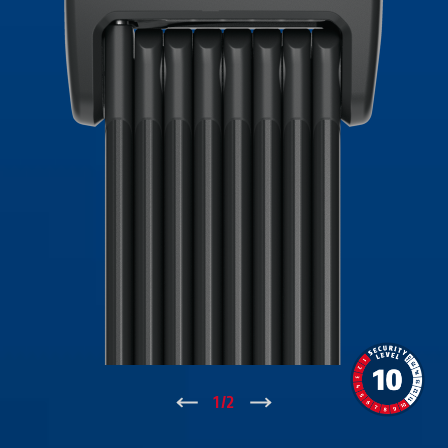
↑
1
/
2
↓