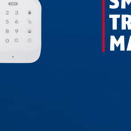
S
T
M