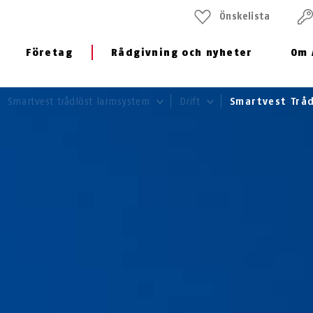
Önskelista
Företag
Rådgivning och nyheter
Om 
Smartvest trådlöst larmsystem
Drift
Smartvest Trå