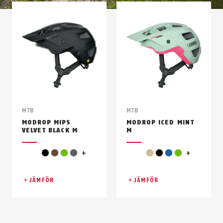
MTB
MTB
MODROP MIPS
MODROP ICED MINT
VELVET BLACK M
M
turkos
grå
svart
brun
grön
grå
+
beige
svart
blå
grön
+
JÄMFÖR
JÄMFÖR