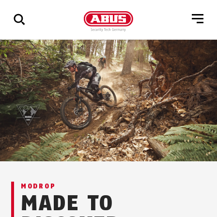
Visa
alla
resultat
MODROP
MADE TO