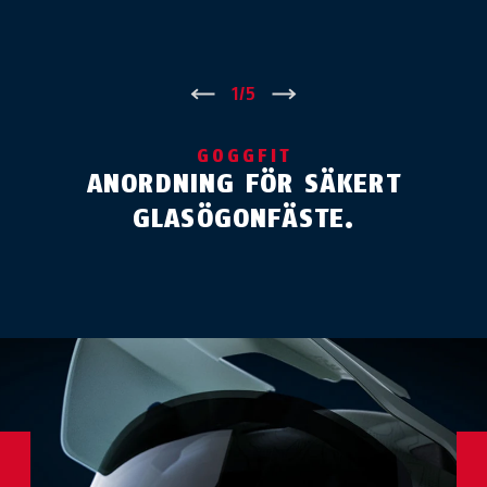
←
1
/
5
→
GOGGFIT
ANORDNING FÖR SÄKERT
GLASÖGONFÄSTE.