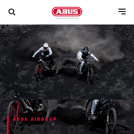
Visa
alla
resultat
ABUS AIRDROP
BATTLE OF