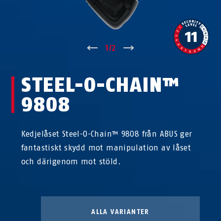
↑
1
/
2
↓
STEEL-O-CHAIN™
9808
Kedjelåset Steel-O-Chain™ 9808 från ABUS ger
fantastiskt skydd mot manipulation av låset
och därigenom mot stöld.
ALLA VARIANTER