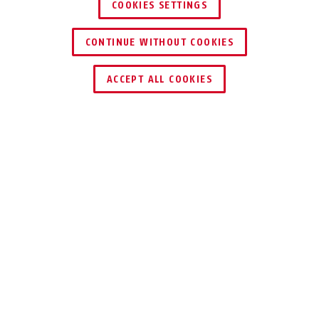
COOKIES SETTINGS
CONTINUE WITHOUT COOKIES
ACCEPT ALL COOKIES
Beskrivning
STEEL-O-CHAIN™ 9808
SVARET PÅ
DYRKNING OCH
MANIPULATION