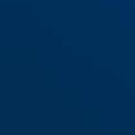
Steel-O-Chain™ 9808/85
black
black