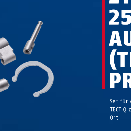
2
AU
TE
R
Set für
TECTIQ 
Ort