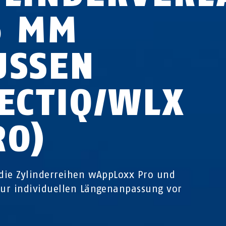
5 MM
SSEN (
CTIQ/WLX P
O)
 die Zylinderreihen wAppLoxx Pro und
zur individuellen Längenanpassung vor