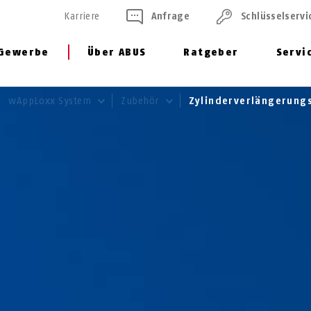
Karriere
Anfrage
Schlüssel­servi
Gewerbe
Über ABUS
Ratgeber
Servi
wAppLoxx System
Zubehör
Zylinderverlängerung