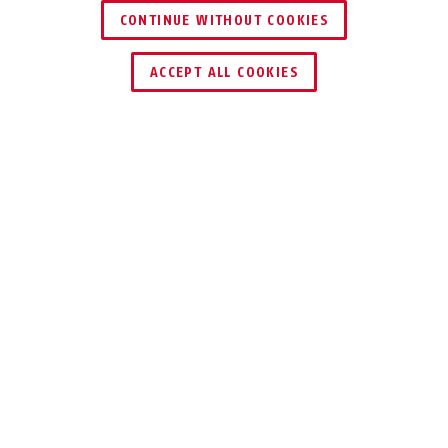
CONTINUE WITHOUT COOKIES
HÄNDLER FINDEN
ACCEPT ALL COOKIES
TEILEN
Beschreibung
ACAC00048
Die Zylinderreihen wAppLoxx Pro und TECTIQ
ermöglichen durch ihren modularen Aufbau
die nachträgliche Längenanpassung ggf. vor
Ort. In diesem Set sind alle Teile für die
angegebene Länge enthalten, die detaillierte