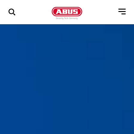
Zeige
alle
Ergebnisse