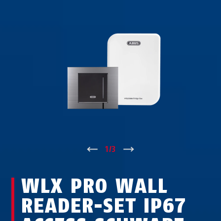
↑
1
/
3
↓
WLX PRO WALL
READER-SET IP67