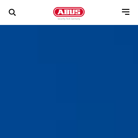
Zeige
alle
Ergebnisse