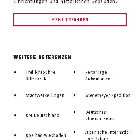
Einrichtungen und historischen Gebäuden.
MEHR ERFAHREN
WEITERE REFERENZEN
Freilichtbühne
Reitanlage
Billerbeck
Aubenhausen
Stadtwerke Lingen
Wiedemeyer Spedition
Deutsches
OM Deutschland
Uhrenmuseum
Japanische In­ter­na­tio­
Opelbad Wiesbaden
nale Schule