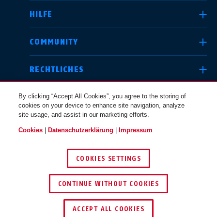
HILFE
Deutschland
United Kingdom
COMMUNITY
RECHTLICHES
International
USA
By clicking “Accept All Cookies”, you agree to the storing of
cookies on your device to enhance site navigation, analyze
site usage, and assist in our marketing efforts.
Canada
Cookies
|
Datenschutzerklärung
|
Impressum
Österreich
EN
FR
DEUTSCHLAND
COOKIES SETTINGS
© 2026 ABUS
Nederland
Polska
CONTINUE WITHOUT COOKIES
ACCEPT ALL COOKIES