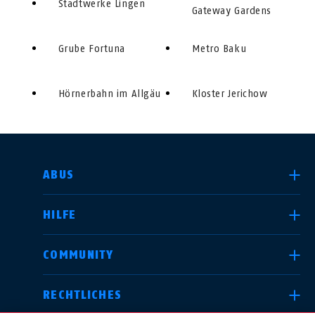
Stadtwerke Lingen
Gateway Gardens
Grube Fortuna
Metro Baku
Hörnerbahn im Allgäu
Kloster Jerichow
LAND AUSWÄHLEN
ABUS
HILFE
Deutschland
United Kingdom
COMMUNITY
RECHTLICHES