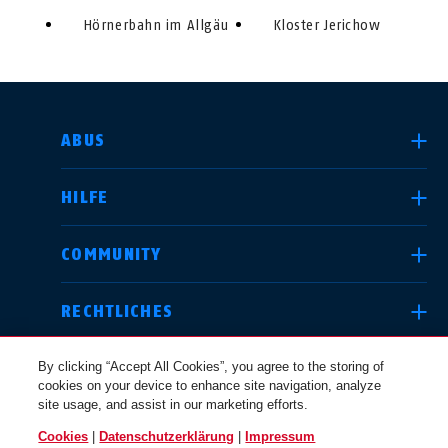
Hörnerbahn im Allgäu
Kloster Jerichow
LAND AUSWÄHLEN
ABUS
HILFE
Deutschland
United Kingdom
COMMUNITY
RECHTLICHES
International
USA
By clicking “Accept All Cookies”, you agree to the storing of
cookies on your device to enhance site navigation, analyze
site usage, and assist in our marketing efforts.
Canada
Cookies
|
Datenschutzerklärung
|
Impressum
Österreich