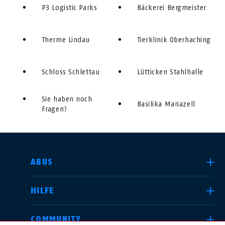
P3 Logistic Parks
Bäckerei Bergmeister
Therme Lindau
Tierklinik Oberhaching
Schloss Schlettau
Lütticken Stahlhalle
Sie haben noch
Basilika Mariazell
Fragen?
LAND AUSWÄHLEN
ABUS
HILFE
Deutschland
United Kingdom
COMMUNITY