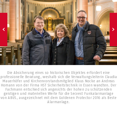
Die Absicherung eines so historischen Objektes erfordert eine
professionelle Beratung, weshalb sich die Verwaltungsleiterin Claudia
Mauerhöfer und Kirchenvorstandsmitglied Klaus Nocke an Andreas
Homann von der Firma HST Sicherheitstechnik in Essen wandten. Der
Fachmann entschied sich angesichts der hohen zu schützenden
geistigen und materiellen Werte für die Secvest Funkalarmanlage
von ABUS, ausgezeichnet mit dem Goldenen Protector 2016 als Beste
Alarmanlage.