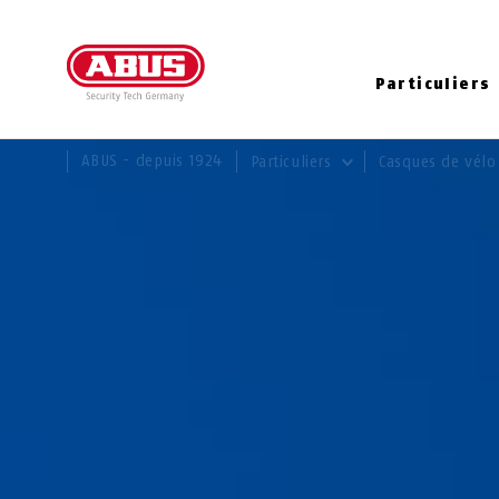
Particuliers
VOUS ÊTES ICI:
ABUS - depuis 1924
Particuliers
Casques de vél