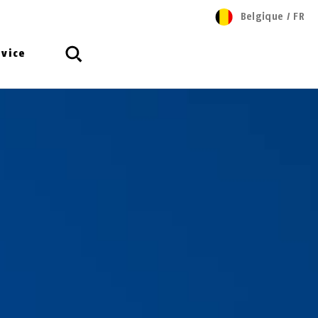
Belgique
/
FR
rvice