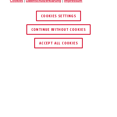
Cookies
|
Datenschutzerklärung
|
Impressum
COOKIES SETTINGS
CONTINUE WITHOUT COOKIES
HÄNDLER FINDEN
ACCEPT ALL COOKIES
Beschreibung
24IB DISKUS
®
ORIGINAL ABUS
DISKUS® - 100%