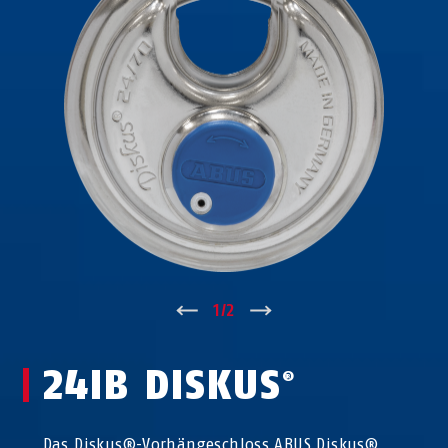
↑
1
/
2
↓
24IB DISKUS
®
Das Diskus®-Vorhängeschloss ABUS Diskus®