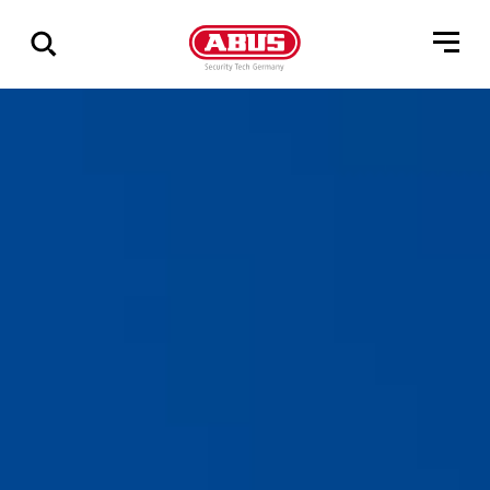
Zeige
alle
Ergebnisse