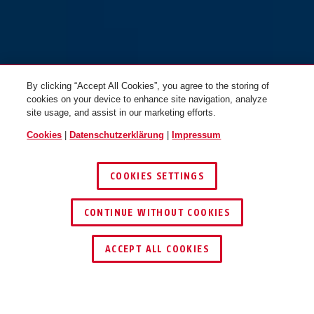
75/40
75/40HB40
By clicking “Accept All Cookies”, you agree to the storing of
cookies on your device to enhance site navigation, analyze
site usage, and assist in our marketing efforts.
Cookies
|
Datenschutzerklärung
|
Impressum
COOKIES SETTINGS
75/40HB63
75/50
CONTINUE WITHOUT COOKIES
HÄNDLER FINDEN
ACCEPT ALL COOKIES