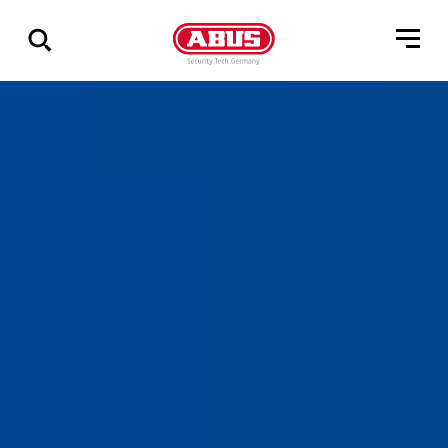
Zeige
alle
Ergebnisse