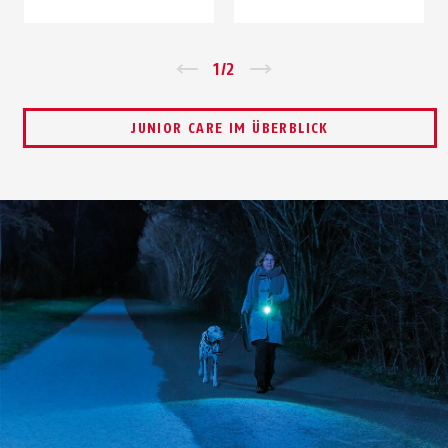
Zurück
1
/
2
Vor
JUNIOR CARE IM ÜBERBLICK