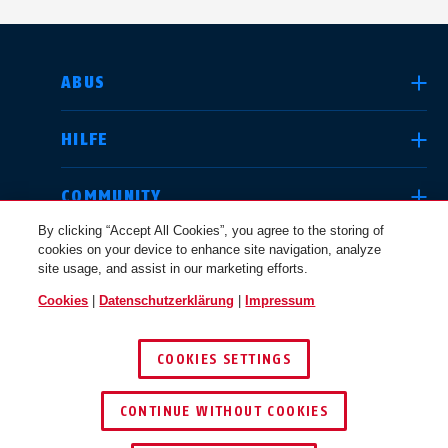
LAND AUSWÄHLEN
ABUS
HILFE
Deutschland
United Kingdom
COMMUNITY
By clicking “Accept All Cookies”, you agree to the storing of
cookies on your device to enhance site navigation, analyze
RECHTLICHES
site usage, and assist in our marketing efforts.
International
USA
Cookies
|
Datenschutzerklärung
|
Impressum
SCHWEIZ / DE
COOKIES SETTINGS
Canada
© 2026 ABUS
Österreich
EN
FR
CONTINUE WITHOUT COOKIES