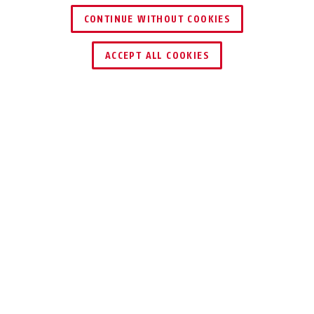
CONTINUE WITHOUT COOKIES
ACCEPT ALL COOKIES
Beskrivelse
JC6715 THEO
HAR DIT BARN
IKKE ØJNE I
NAKKEN?
... nej, det er helt rigtigt, og det er