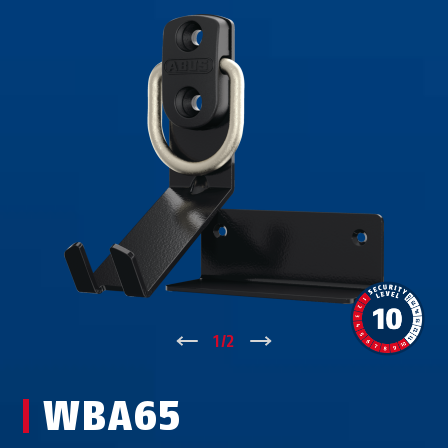
↑
1
/
2
↓
WBA65