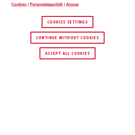
Cookies
|
Persondatapolitik
|
Ansvar
COOKIES SETTINGS
CONTINUE WITHOUT COOKIES
ACCEPT ALL COOKIES
Beskrivelse
WBA65
VÆGANKER MED
VÆGBESLAG: