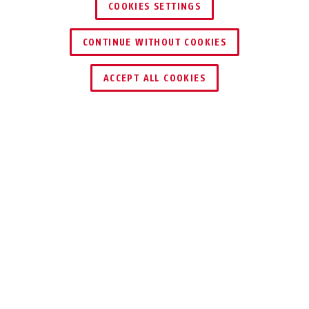
COOKIES SETTINGS
CONTINUE WITHOUT COOKIES
ACCEPT ALL COOKIES
Beskrivelse
TVHS30330
Sikkerhedsmodulet bruges som ekstra
manipulationsbeskyttelse til ABUS-
dørstationen eller
ansigtsgenkendelsesterminalen for at