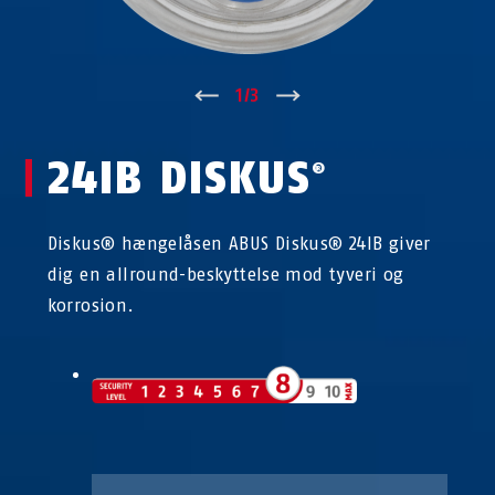
↑
1
/
3
↓
24IB DISKUS
®
Diskus® hængelåsen ABUS Diskus® 24IB giver
dig en allround-beskyttelse mod tyveri og
korrosion.