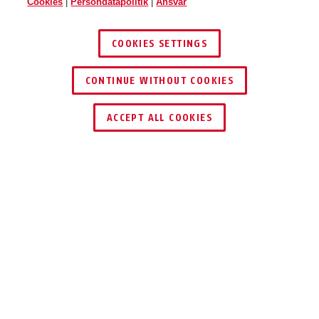
Cookies
|
Persondatapolitik
|
Ansvar
COOKIES SETTINGS
CONTINUE WITHOUT COOKIES
ACCEPT ALL COOKIES
Beskrivelse
24IB DISKUS
®
ORIGINAL ABUS
DISKUS® – 100 %