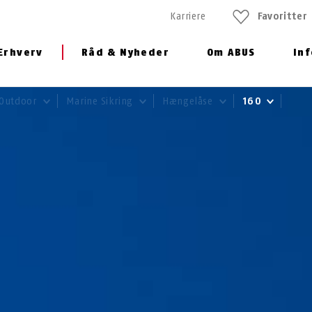
Karriere
Favoritter
Erhverv
Råd & Nyheder
Om ABUS
In
 Outdoor
Marine Sikring
Hængelåse
160