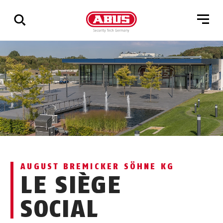
Affichage
de
tous
les
résultats
AUGUST BREMICKER SÖHNE KG
LE SIÈGE
SOCIAL