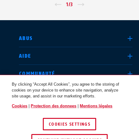
←
1
/
3
→
CHOISIR UN PAYS
ABUS
AIDE
Deutschland
United Kingdom
COMMUNAUTÉ
By clicking “Accept All Cookies”, you agree to the storing of
cookies on your device to enhance site navigation, analyze
QUESTIONS JURIDIQUES
site usage, and assist in our marketing efforts.
International
USA
Cookies
|
Protection des donnees
|
Mentions légales
FRANCE
COOKIES SETTINGS
Canada
© 2026 ABUS
Österreich
EN
FR