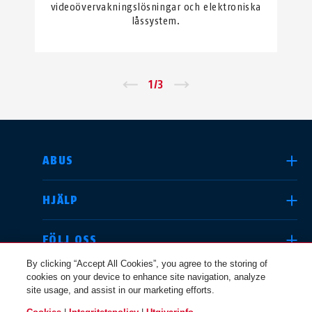
videoövervakningslösningar och elektroniska
låssystem.
←
1
/
3
→
SELECT COUNTRY
ABUS
HJÄLP
Deutschland
United Kingdom
FÖLJ OSS
By clicking “Accept All Cookies”, you agree to the storing of
cookies on your device to enhance site navigation, analyze
JURIDISK INFO
site usage, and assist in our marketing efforts.
International
USA