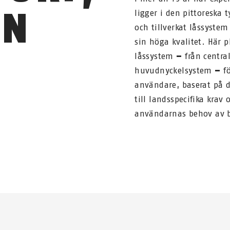
EN
ligger i den pittoreska 
och tillverkat låssyste
sin höga kvalitet. Här p
låssystem
–
från centra
huvudnyckelsystem
–
fö
användare, baserat på 
till landsspecifika krav 
användarnas behov av b