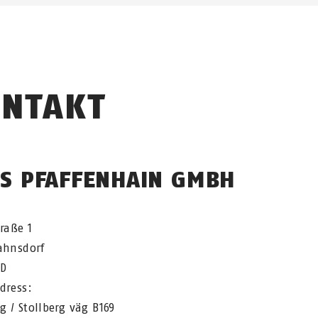
NTAKT
S PFAFFENHAIN GMBH
traße 1
ahnsdorf
ND
dress:
 / Stollberg väg B169