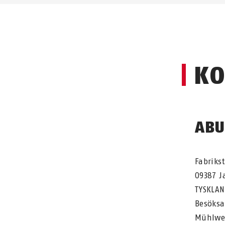
KO
ABU
Fabriks
09387 J
TYSKLA
Besöksa
Mühlweg