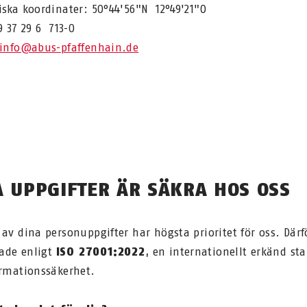
iska koordinater: 50°44'56"N 12°49'21"O
9 37 29 6 713-0
info@abus-pfaffenhain.de
A UPPGIFTER ÄR SÄKRA HOS OSS
 av dina personuppgifter har högsta prioritet för oss. Därfö
rade enligt
ISO 27001:2022
, en internationellt erkänd st
ormationssäkerhet.