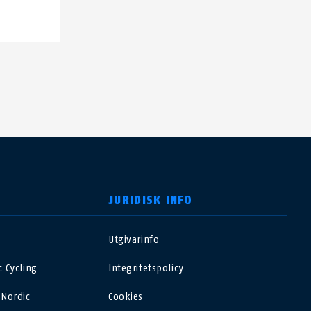
JURIDISK INFO
Utgivarinfo
USA
 Cycling
Integritetspolicy
Polska
 Nordic
Cookies