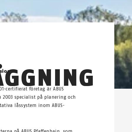
ÄGGNING
sion
1-certifierat företag är ABUS
2003 specialist på planering och
itativa låssystem inom ABUS-
rterna på ABUS Pfaffenhain, som