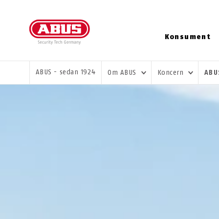
Konsument
DU ÄR HÄR:
ABUS - sedan 1924
Om ABUS
Koncern
ABU