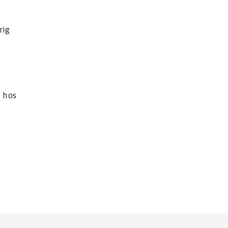
rig
r hos