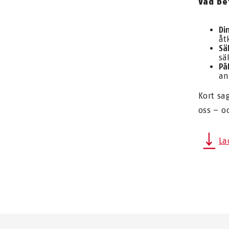
Vad be
Di
åt
Sä
sä
På
an
Kort sa
oss – oc
La