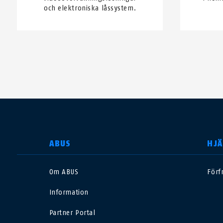
och elektroniska låssystem.
SELECT COUNTRY
ABUS
HJÄ
Om ABUS
Förf
Deutschland
U
Information
Canada
Ö
Partner Portal
EN
FR