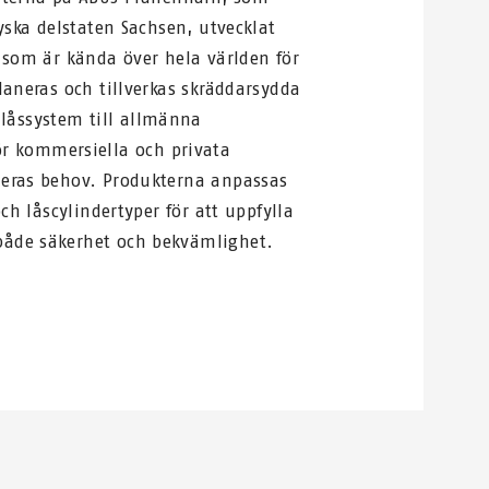
tyska delstaten Sachsen, utvecklat
m som är kända över hela världen för
laneras och tillverkas skräddarsydda
llåssystem till allmänna
r kommersiella och privata
deras behov. Produkterna anpassas
och låscylindertyper för att uppfylla
åde säkerhet och bekvämlighet.