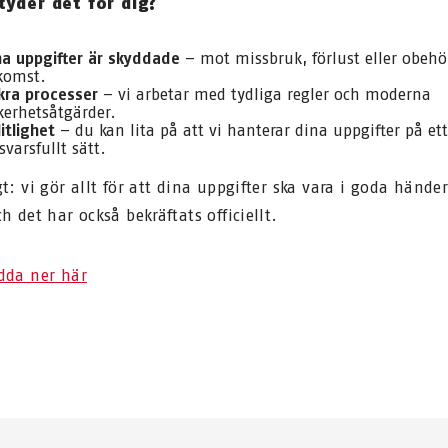
tyder det för dig?
na uppgifter är skyddade
– mot missbruk, förlust eller obehö
komst.
kra processer
– vi arbetar med tydliga regler och moderna
kerhetsåtgärder.
litlighet
– du kan lita på att vi hanterar dina uppgifter på ett
svarsfullt sätt.
gt: vi gör allt för att dina uppgifter ska vara i goda hände
h det har också bekräftats officiellt.
dda ner här