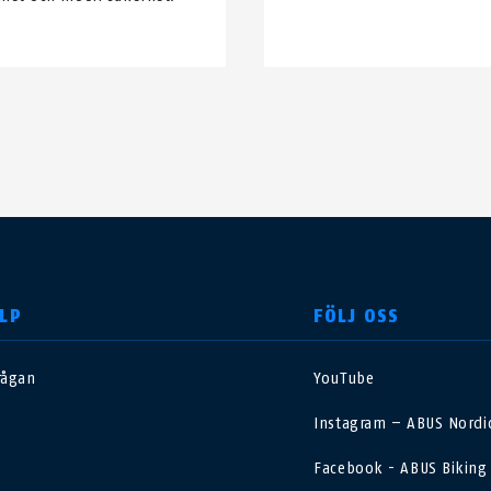
LP
FÖLJ OSS
rågan
YouTube
nited Kingdom
International
Instagram – ABUS Nordic
sterreich
Nederland
Facebook - ABUS Biking