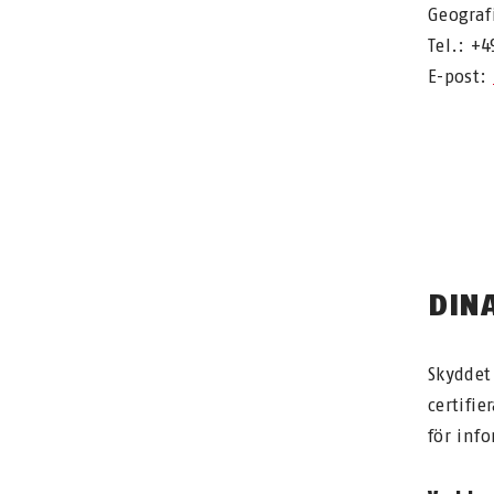
Geograf
Tel.: +4
E-post:
DIN
Skyddet
certifie
för inf