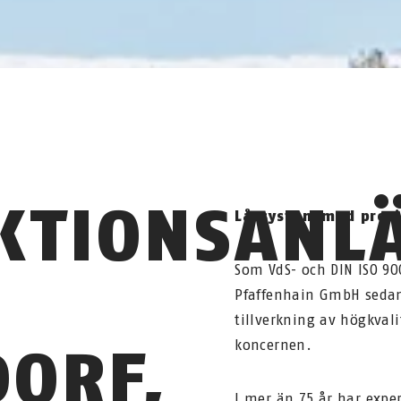
KTIONSANL
Låssystem med preci
Som VdS- och DIN ISO 900
Pfaffenhain GmbH sedan 
tillverkning av högkval
ORF,
koncernen.
I mer än 75 år har expe