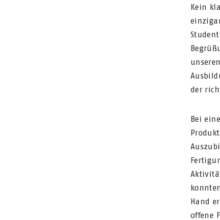
Kein kl
einziga
Student
Begrüßu
unseren
Ausbild
der rich
Bei ein
Produkt
Auszubi
Fertigu
Aktivit
konnten
Hand er
offene 