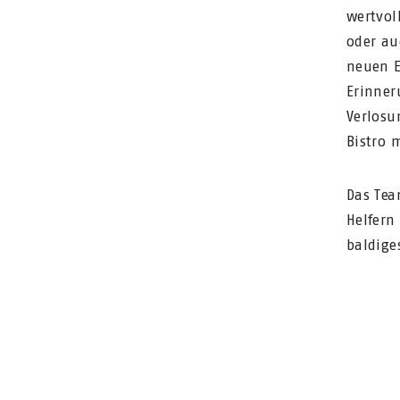
wertvol
oder au
neuen E
Erinner
Verlosu
Bistro 
Das Tea
Helfern
baldige