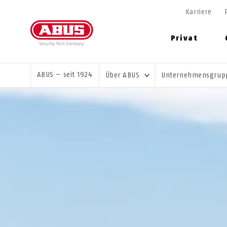
Karriere
Privat
SIE SIND HIER:
ABUS – seit 1924
Über ABUS
Unternehmensgru