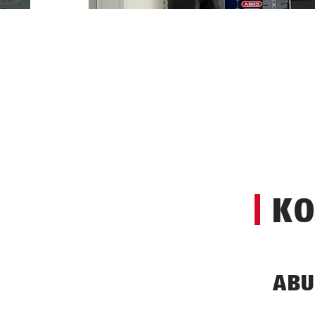
KO
ABU