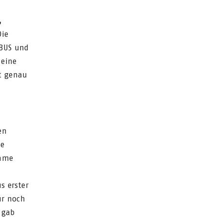
,
Die
ABUS und
 eine
ft genau
en
te
same
s erster
ür noch
 gab