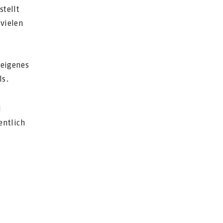
stellt
vielen
neigenes
ls.
d
entlich