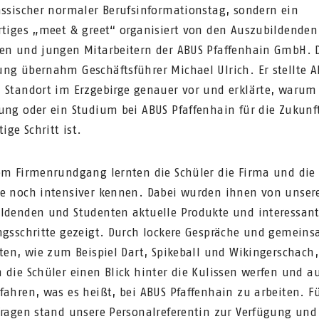
assischer normaler Berufsinformationstag, sondern ein
rtiges „meet & greet“ organisiert von den Auszubildenden
en und jungen Mitarbeitern der ABUS Pfaffenhain GmbH. 
ng übernahm Geschäftsführer Michael Ulrich. Er stellte 
 Standort im Erzgebirge genauer vor und erklärte, warum
ung oder ein Studium bei ABUS Pfaffenhain für die Zukun
tige Schritt ist.
em Firmenrundgang lernten die Schüler die Firma und die
e noch intensiver kennen. Dabei wurden ihnen von unser
ldenden und Studenten aktuelle Produkte und interessan
ngsschritte gezeigt. Durch lockere Gespräche und gemein
äten, wie zum Beispiel Dart, Spikeball und Wikingerschach,
 die Schüler einen Blick hinter die Kulissen werfen und au
fahren, was es heißt, bei ABUS Pfaffenhain zu arbeiten. F
Fragen stand unsere Personalreferentin zur Verfügung und