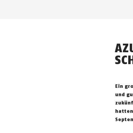
AZ
SC
Ein gr
und gu
zukünf
hatten
Septem