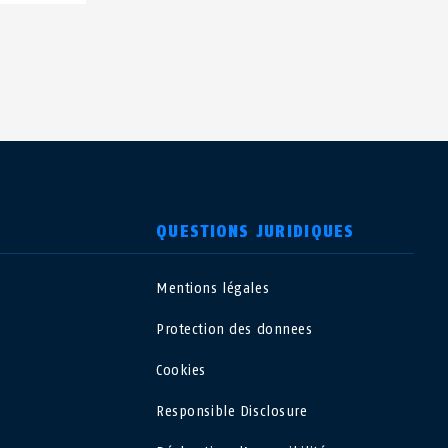
QUESTIONS JURIDIQUES
Mentions légales
USA
Protection des donnees
Polska
Cookies
Responsible Disclosure
España