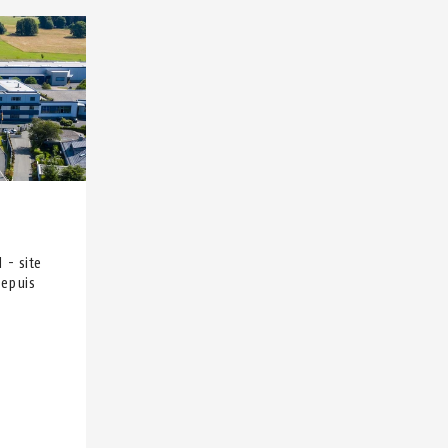
 - site
depuis