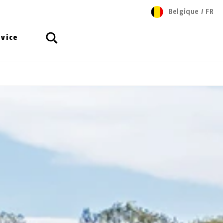
Belgique
/
FR
rvice