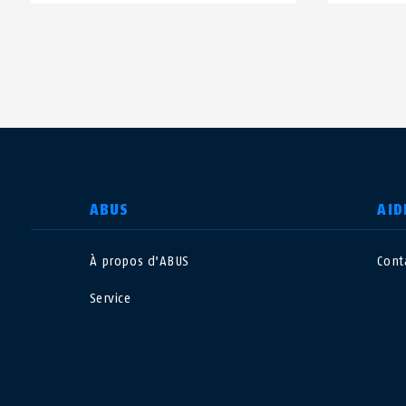
CHOISIR UN PAYS
ABUS
AID
À propos d'ABUS
Cont
Deutschland
U
Service
Canada
Ö
EN
FR
Italia
B