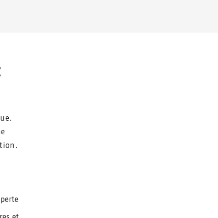
Z
lue.
me
tion.
 perte
res et