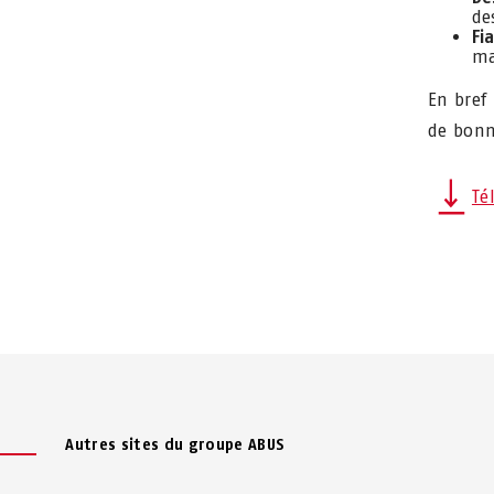
de
Fi
ma
En bref
de bonn
Té
Autres sites du groupe ABUS