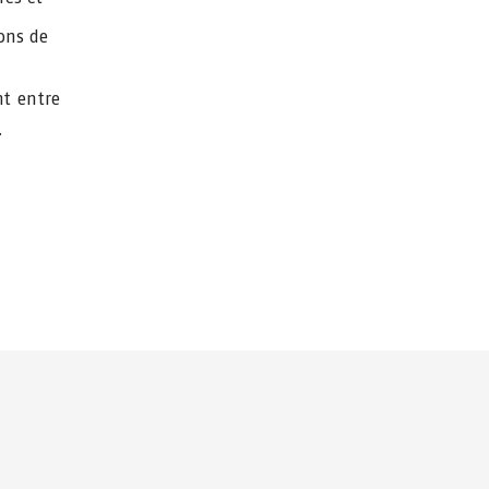
ons de
t entre
.