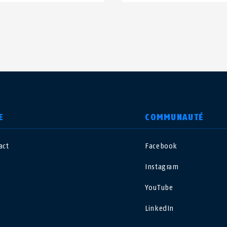
E
COMMUNAUTÉ
act
Facebook
nited Kingdom
International
Instagram
sterreich
Nederland
YouTube
LinkedIn
elgië
Schweiz
NL
FR
DE
FR