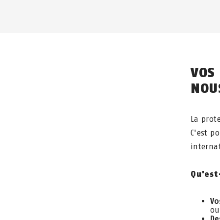
VOS
NOU
La prot
C'est p
interna
Qu'est
Vo
ou
De