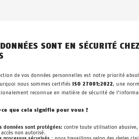
 DONNÉES SONT EN SÉCURITÉ CHE
S
ection de vos données personnelles est notre priorité abso
ourquoi nous sommes certifiés
ISO 27001:2022
, une nor
tionalement reconnue en matière de sécurité de l'informa
-ce que cela signifie pour vous ?
s données sont protégées:
contre toute utilisation abusive,
 accès non autorisé.
s processus sécurisés
: nous travaillons selon des règles clai