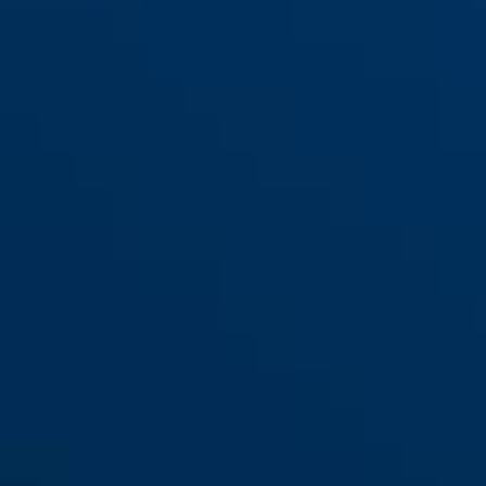
Combiflex™ StopOver 65
noir
Combiflex™ StopOver 65
bleu
midnight blue
neon