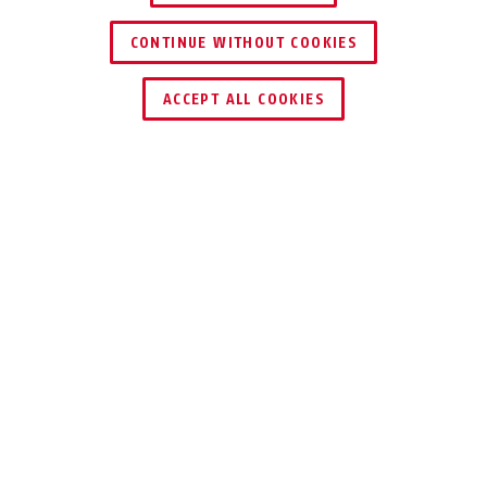
CONTINUE WITHOUT COOKIES
TROUVER UN REVENDEUR
ACCEPT ALL COOKIES
Description
COMBIFLEX™ STOPOVER
JOUER LA CARTE
DE LA SÉCURITÉ
On n'aime pas laisser ses nouveaux skis
sans surveillance devant le chalet