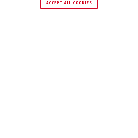
ACCEPT ALL COOKIES
Beskrivelse
COMBIFLEX™
PÅ DEN SIKRE
SIDE
Fastgør din hjelm til cyklen enkelt og
nemt med ABUS kompakte træk-ud-lås
CombiFlex
Stålkablet er udtrækkeligt, og kan det trækkes