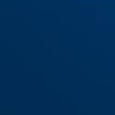
Combiflex™ StopOver 65
blå
Combiflex™ StopOver 65
gul
midnight blue
neon