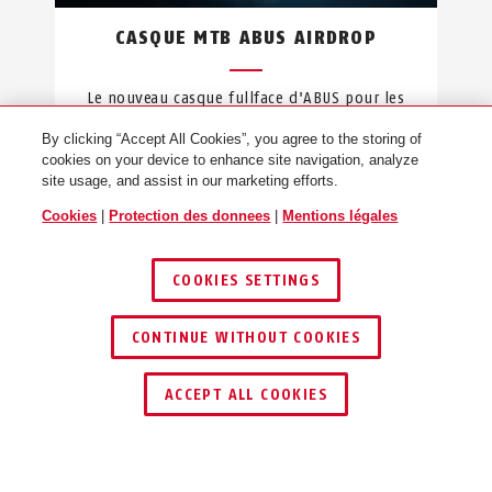
CASQUE MTB ABUS AIRDROP
Le nouveau casque fullface d'ABUS pour les
rides enduro ou ton bikepark.
By clicking “Accept All Cookies”, you agree to the storing of
cookies on your device to enhance site navigation, analyze
site usage, and assist in our marketing efforts.
Cookies
|
Protection des donnees
|
Mentions légales
←
1
/
2
→
COOKIES SETTINGS
CONTINUE WITHOUT COOKIES
CHOISIR UN PAYS
ABUS
ACCEPT ALL COOKIES
AIDE
Deutschland
United Kingdom
COMMUNAUTÉ