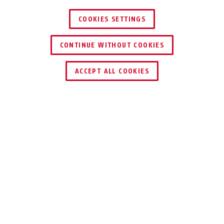
COOKIES SETTINGS
CONTINUE WITHOUT COOKIES
TROUVER UN REVENDEUR
ACCEPT ALL COOKIES
Description
WBA75 GRANIT™
ANCRAGE SÛR
Hors de question que l’on emporte