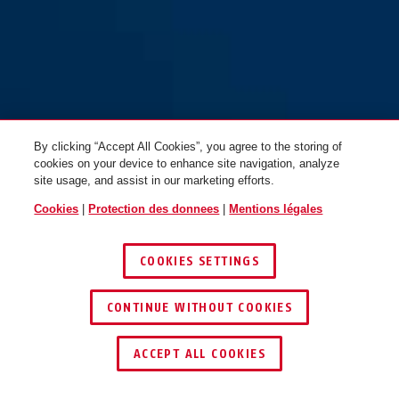
WCH90 XPlus™ + chaîne en
WCH90 XPlus™ + chaîne en
acier ACH 9KS/110 Twin Chain
acier ACH 9KS/130
By clicking “Accept All Cookies”, you agree to the storing of
cookies on your device to enhance site navigation, analyze
site usage, and assist in our marketing efforts.
Cookies
|
Protection des donnees
|
Mentions légales
COOKIES SETTINGS
CONTINUE WITHOUT COOKIES
TROUVER UN REVENDEUR
ACCEPT ALL COOKIES