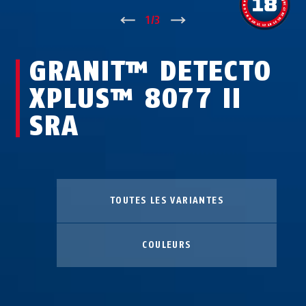
↑
1
/
3
↓
GRANIT™ DETECTO
XPLUS™ 8077 II
SRA
TOUTES LES VARIANTES
COULEURS