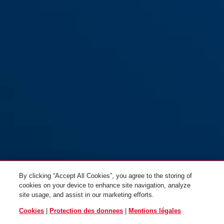
orange
yellow
GRANIT™ Detecto XPlus™ 8077
GRANIT™ Detecto XPlus™
II SRA orange
8077 II SRA jaune
By clicking “Accept All Cookies”, you agree to the storing of
cookies on your device to enhance site navigation, analyze
site usage, and assist in our marketing efforts.
Cookies
|
Protection des donnees
|
Mentions légales