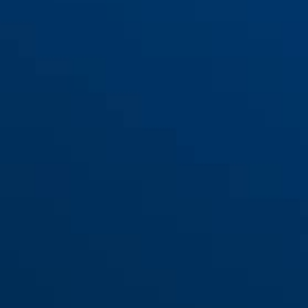
GRANIT™ Detecto XPlus™ 8077
black
GRANIT™ Detecto XPlus™ 8077
green
II SRA noir
II SRA vert