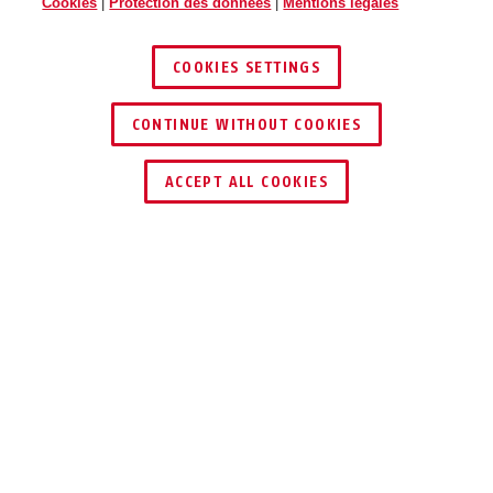
Cookies
|
Protection des donnees
|
Mentions légales
COOKIES SETTINGS
CONTINUE WITHOUT COOKIES
TROUVER UN REVENDEUR
ACCEPT ALL COOKIES
Description
GRANIT™ DETECTO XPLUS 8077
YELLOW 12KS BLACK LOOP
PROTECTION