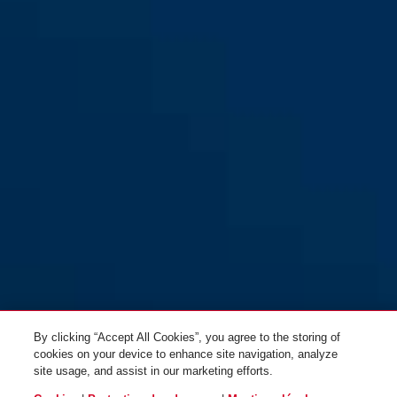
GRANIT™ Detecto XPlus™
yellow/black
8077 jaune + 12KS120 black
loop
By clicking “Accept All Cookies”, you agree to the storing of
cookies on your device to enhance site navigation, analyze
site usage, and assist in our marketing efforts.