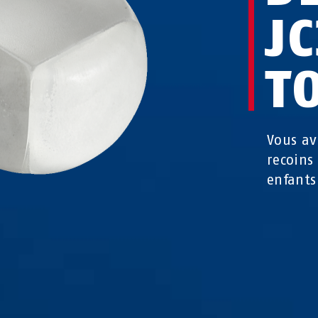
J
T
Vous av
recoins 
enfants