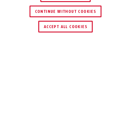
CONTINUE WITHOUT COOKIES
TROUVER UN REVENDEUR
ACCEPT ALL COOKIES
Description
131/140 GATESEC™ HASP
POUR CLÔTURE DE
CHANTIER ET
PORTAIL D'USINE