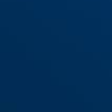
131/140 GateSec