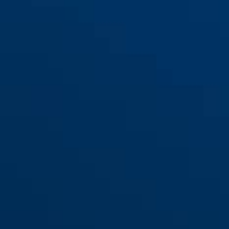
131/140 GateSec