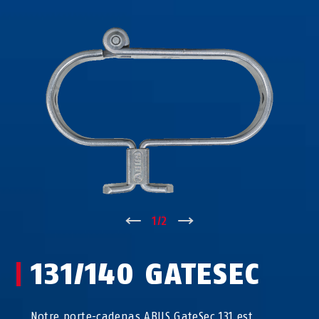
↑
1
/
2
↓
131/140 GATESEC
Notre porte-cadenas ABUS GateSec 131 est